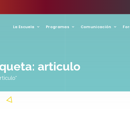
La Escuela
Programas
Comunicación
For
iqueta: articulo
ticulo"