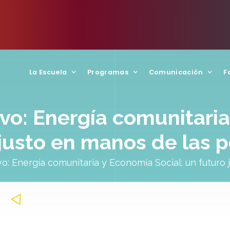
La Escuela
Programas
Comunicación
F
ivo: Energía comunitari
 justo en manos de las 
ivo: Energía comunitaria y Economía Social: un futur