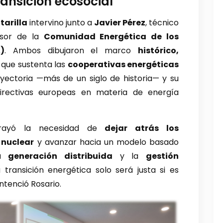
ansición ecosocial
tarilla
intervino junto a
Javier Pérez
, técnico
lsor de la
Comunidad Energética de los
)
. Ambos dibujaron el marco
histórico,
que sustenta las
cooperativas energéticas
yectoria —más de un siglo de historia— y su
directivas europeas en materia de energía
ubrayó la necesidad de
dejar atrás los
 nuclear
y avanzar hacia un modelo basado
la
generación distribuida
y la
gestión
a transición energética solo será justa si es
entenció Rosario.