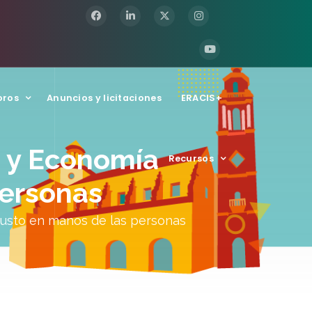
oros
Anuncios y licitaciones
ERACIS+
a y Economía
Recursos
personas
o justo en manos de las personas