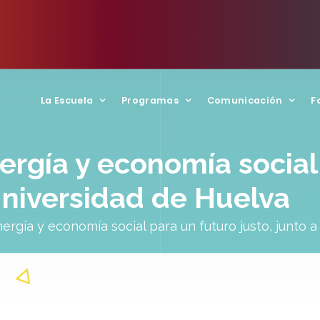
La Escuela
Programas
Comunicación
F
ergía y economía social
 Universidad de Huelva
ergía y economía social para un futuro justo, junto a