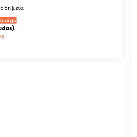
ción justa.
scarga
tadas)
.
P6