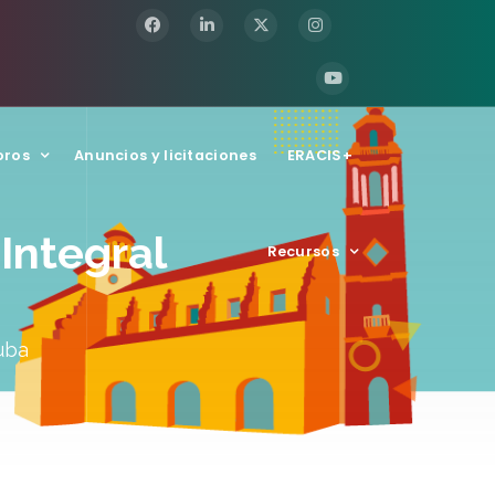
oros
Anuncios y licitaciones
ERACIS+
Integral
Recursos
Cuba