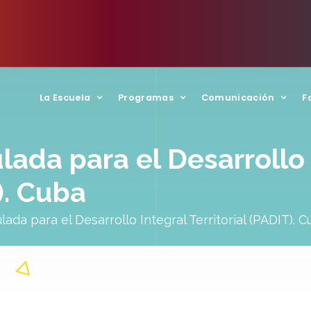
La Escuela
Programas
Comunicación
F
lada para el Desarrollo 
). Cuba
lada para el Desarrollo Integral Territorial (PADIT). 