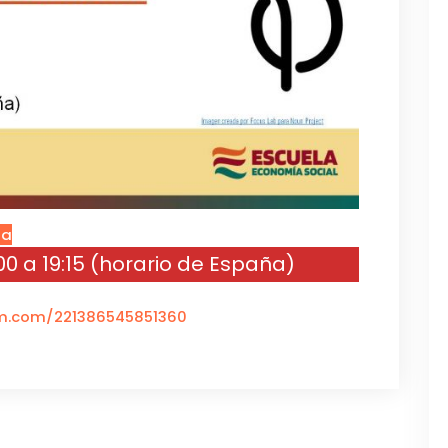
ga
:00 a 19:15 (horario de España)
rm.com/221386545851360