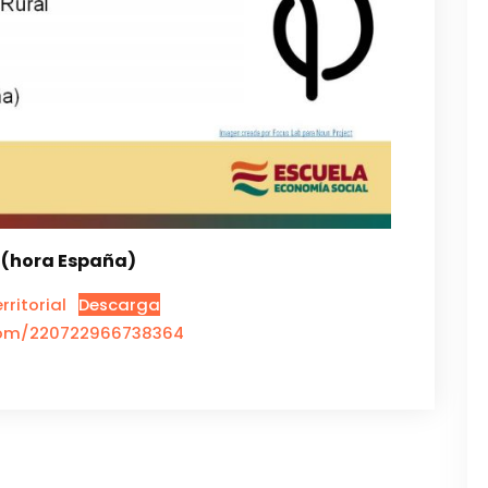
5 (hora España)
ritorial
Descarga
.com/220722966738364