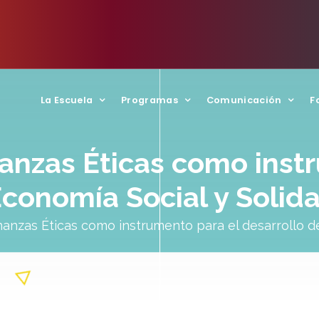
La Escuela
Programas
Comunicación
F
anzas Éticas como inst
Economía Social y Solida
anzas Éticas como instrumento para el desarrollo de