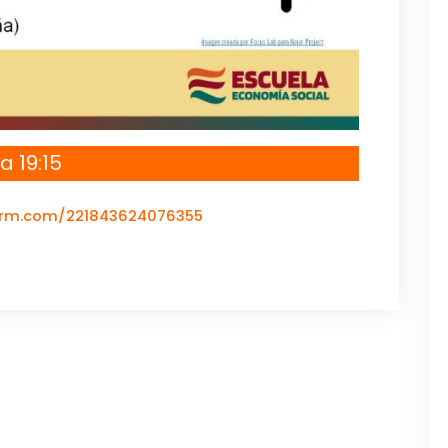
a 19:15
form.com/221843624076355